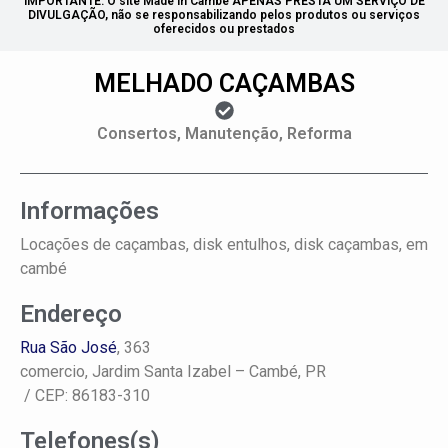
IMPORTANTE: O site Made in Cambé APENAS PRESTA UM SERVIÇO DE
DIVULGAÇÃO, não se responsabilizando pelos produtos ou serviços
oferecidos ou prestados
MELHADO CAÇAMBAS
Consertos, Manutenção, Reforma
Informações
Locações de caçambas, disk entulhos, disk caçambas, em
cambé
Endereço
Rua São José
, 363
comercio,
Jardim Santa Izabel –
Cambé, PR
/ CEP: 86183-310
Telefones(s)