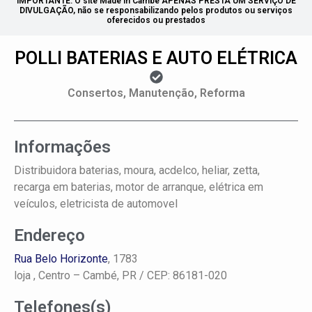
IMPORTANTE: O site Made in Cambé APENAS PRESTA UM SERVIÇO DE
DIVULGAÇÃO, não se responsabilizando pelos produtos ou serviços
oferecidos ou prestados
POLLI BATERIAS E AUTO ELÉTRICA
Consertos, Manutenção, Reforma
Informações
Distribuidora baterias, moura, acdelco, heliar, zetta,
recarga em baterias, motor de arranque, elétrica em
veículos, eletricista de automovel
Endereço
Rua Belo Horizonte
, 1783
loja ,
Centro –
Cambé, PR
/ CEP: 86181-020
Telefones(s)