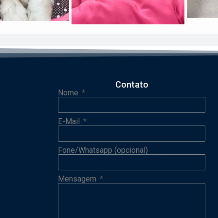
Contato
Nome
E-Mail
Fone/Whatsapp (opcional)
Mensagem