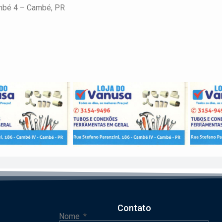
mbé 4 –
Cambé, PR
Contato
Nome