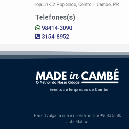
loja 51-52 Pop Shop,
Centro –
Cambé, PR
Telefones(s)
98414-3090
|
3154-8952
|
Eventos e Empresas de Cambé
Para divulgar a sua empresa no site 99683.5080
Jóta Mattos