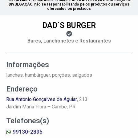
IMPORTANTE: O site Made in Cambé APENAS PRESTA UM SERVIÇO DE
DIVULGAÇÃO, não se responsabilizando pelos produtos ou serviços
oferecidos ou prestados
DAD´S BURGER
Bares, Lanchonetes e Restaurantes
Informações
lanches, hambúrguer, porções, salgados
Endereço
Rua Antonio Gonçalves de Aguiar
, 213
Jardim Maria Flora –
Cambé, PR
Telefones(s)
99130-2895