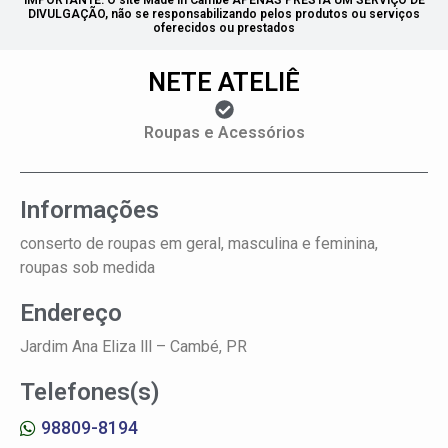
IMPORTANTE: O site Made in Cambé APENAS PRESTA UM SERVIÇO DE
DIVULGAÇÃO, não se responsabilizando pelos produtos ou serviços
oferecidos ou prestados
NETE ATELIÊ
Roupas e Acessórios
Informações
conserto de roupas em geral, masculina e feminina,
roupas sob medida
Endereço
Jardim Ana Eliza lll –
Cambé, PR
Telefones(s)
98809-8194