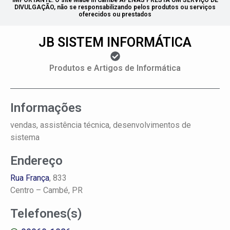
IMPORTANTE: O site Made in Cambé APENAS PRESTA UM SERVIÇO DE
DIVULGAÇÃO, não se responsabilizando pelos produtos ou serviços
oferecidos ou prestados
JB SISTEM INFORMÁTICA
Produtos e Artigos de Informática
Informações
vendas, assistência técnica, desenvolvimentos de
sistema
Endereço
Rua França
, 833
Centro –
Cambé, PR
Telefones(s)