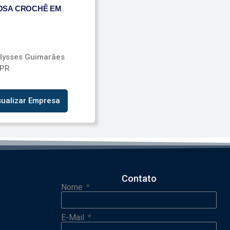
OSA CROCHÊ EM
Ulysses Guimarães
 PR
sualizar Empresa
Contato
Nome
E-Mail